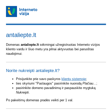
antaliepte.lt
Domenas
antaliepte.lt
sėkmingai užregistruotas Interneto vizijos
kliento vardu ir šiuo metu yra pilnai aktyvuotas bei paruoštas
naudojimui.
Norite nukreipti antaliepte.lt?
Prisijunkite prie savo paskyros
klientų sistemoje
;
ties skyriumi "Paslaugos" pasirinkite nuorodą
Plačiau...
;
pasirinkite domeno pavadinimą ir paspauskite mygtuką
Nukreipti
.
Po pakeitimų domenas pradės veikti per 1 val.