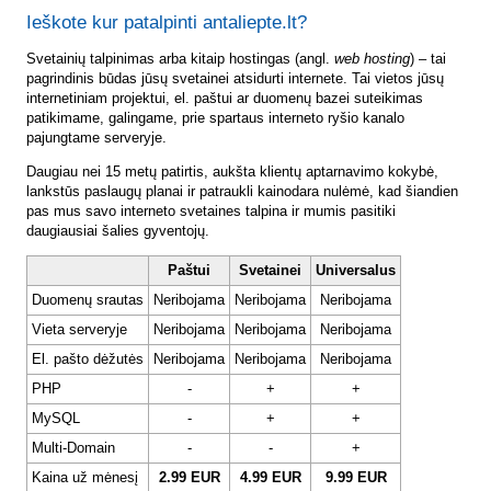
Ieškote kur patalpinti antaliepte.lt?
Svetainių talpinimas arba kitaip hostingas (angl.
web hosting
) – tai
pagrindinis būdas jūsų svetainei atsidurti internete. Tai vietos jūsų
internetiniam projektui, el. paštui ar duomenų bazei suteikimas
patikimame, galingame, prie spartaus interneto ryšio kanalo
pajungtame serveryje.
Daugiau nei 15 metų patirtis, aukšta klientų aptarnavimo kokybė,
lankstūs paslaugų planai ir patraukli kainodara nulėmė, kad šiandien
pas mus savo interneto svetaines talpina ir mumis pasitiki
daugiausiai šalies gyventojų.
Paštui
Svetainei
Universalus
Duomenų srautas
Neribojama
Neribojama
Neribojama
Vieta serveryje
Neribojama
Neribojama
Neribojama
El. pašto dėžutės
Neribojama
Neribojama
Neribojama
PHP
-
+
+
MySQL
-
+
+
Multi-Domain
-
-
+
Kaina už mėnesį
2.99 EUR
4.99 EUR
9.99 EUR