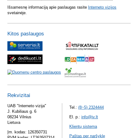
Išsamesnę informaciją apie paslaugas rasite
Interneto vizijos
svetainėje.
Kitos paslaugos
Rekvizitai
UAB "Interneto vizija"
Tel.:
(8~5) 2324444
J. Kubiliaus g. 6
08234 Vilnius
El. p.:
info@iv.lt
Lietuva
Klientų sistema
Įm. kodas: 126350731
Paštas per naršyklę
PVM kodas: LT263507314