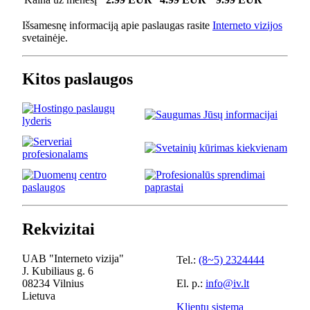
Išsamesnę informaciją apie paslaugas rasite
Interneto vizijos
svetainėje.
Kitos paslaugos
Rekvizitai
UAB "Interneto vizija"
Tel.:
(8~5) 2324444
J. Kubiliaus g. 6
08234 Vilnius
El. p.:
info@iv.lt
Lietuva
Klientų sistema