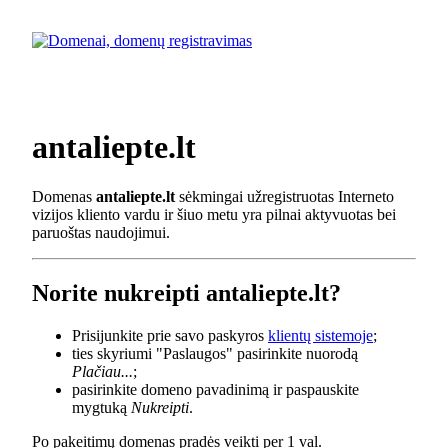
antaliepte.lt
Domenas
antaliepte.lt
sėkmingai užregistruotas Interneto
vizijos kliento vardu ir šiuo metu yra pilnai aktyvuotas bei
paruoštas naudojimui.
Norite nukreipti antaliepte.lt?
Prisijunkite prie savo paskyros
klientų sistemoje
;
ties skyriumi "Paslaugos" pasirinkite nuorodą
Plačiau...
;
pasirinkite domeno pavadinimą ir paspauskite
mygtuką
Nukreipti
.
Po pakeitimų domenas pradės veikti per 1 val.