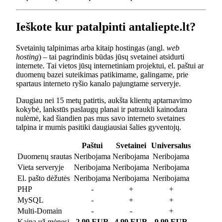
Ieškote kur patalpinti antaliepte.lt?
Svetainių talpinimas arba kitaip hostingas (angl.
web
hosting
) – tai pagrindinis būdas jūsų svetainei atsidurti
internete. Tai vietos jūsų internetiniam projektui, el. paštui ar
duomenų bazei suteikimas patikimame, galingame, prie
spartaus interneto ryšio kanalo pajungtame serveryje.
Daugiau nei 15 metų patirtis, aukšta klientų aptarnavimo
kokybė, lankstūs paslaugų planai ir patraukli kainodara
nulėmė, kad šiandien pas mus savo interneto svetaines
talpina ir mumis pasitiki daugiausiai šalies gyventojų.
Paštui
Svetainei
Universalus
Duomenų srautas
Neribojama
Neribojama
Neribojama
Vieta serveryje
Neribojama
Neribojama
Neribojama
El. pašto dėžutės
Neribojama
Neribojama
Neribojama
PHP
-
+
+
MySQL
-
+
+
Multi-Domain
-
-
+
Kaina už mėnesį
2.99 EUR
4.99 EUR
9.99 EUR