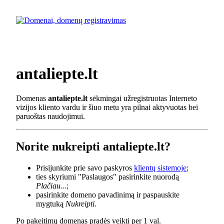
antaliepte.lt
Domenas
antaliepte.lt
sėkmingai užregistruotas Interneto
vizijos kliento vardu ir šiuo metu yra pilnai aktyvuotas bei
paruoštas naudojimui.
Norite nukreipti antaliepte.lt?
Prisijunkite prie savo paskyros
klientų sistemoje
;
ties skyriumi "Paslaugos" pasirinkite nuorodą
Plačiau...
;
pasirinkite domeno pavadinimą ir paspauskite
mygtuką
Nukreipti
.
Po pakeitimų domenas pradės veikti per 1 val.