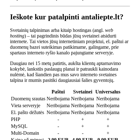
Ieškote kur patalpinti antaliepte.lt?
Svetainių talpinimas arba kitaip hostingas (angl.
web
hosting
) – tai pagrindinis būdas jūsų svetainei atsidurti
internete. Tai vietos jūsų internetiniam projektui, el. paštui ar
duomenų bazei suteikimas patikimame, galingame, prie
spartaus interneto ryšio kanalo pajungtame serveryje.
Daugiau nei 15 metų patirtis, aukšta klientų aptarnavimo
kokybė, lankstūs paslaugų planai ir patraukli kainodara
nulėmė, kad šiandien pas mus savo interneto svetaines
talpina ir mumis pasitiki daugiausiai šalies gyventojų.
Paštui
Svetainei
Universalus
Duomenų srautas
Neribojama
Neribojama
Neribojama
Vieta serveryje
Neribojama
Neribojama
Neribojama
El. pašto dėžutės
Neribojama
Neribojama
Neribojama
PHP
-
+
+
MySQL
-
+
+
Multi-Domain
-
-
+
Kaina už mėnesį
2.99 EUR
4.99 EUR
9.99 EUR