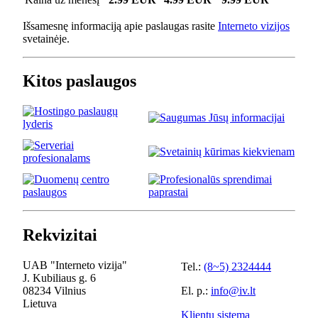
Išsamesnę informaciją apie paslaugas rasite
Interneto vizijos
svetainėje.
Kitos paslaugos
Rekvizitai
UAB "Interneto vizija"
Tel.:
(8~5) 2324444
J. Kubiliaus g. 6
08234 Vilnius
El. p.:
info@iv.lt
Lietuva
Klientų sistema