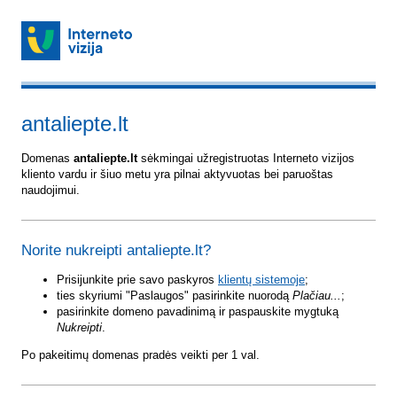
antaliepte.lt
Domenas
antaliepte.lt
sėkmingai užregistruotas Interneto vizijos
kliento vardu ir šiuo metu yra pilnai aktyvuotas bei paruoštas
naudojimui.
Norite nukreipti antaliepte.lt?
Prisijunkite prie savo paskyros
klientų sistemoje
;
ties skyriumi "Paslaugos" pasirinkite nuorodą
Plačiau...
;
pasirinkite domeno pavadinimą ir paspauskite mygtuką
Nukreipti
.
Po pakeitimų domenas pradės veikti per 1 val.