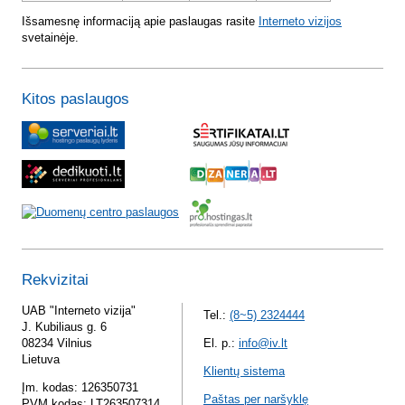
Išsamesnę informaciją apie paslaugas rasite
Interneto vizijos
svetainėje.
Kitos paslaugos
Rekvizitai
UAB "Interneto vizija"
Tel.:
(8~5) 2324444
J. Kubiliaus g. 6
08234 Vilnius
El. p.:
info@iv.lt
Lietuva
Klientų sistema
Įm. kodas: 126350731
Paštas per naršyklę
PVM kodas: LT263507314