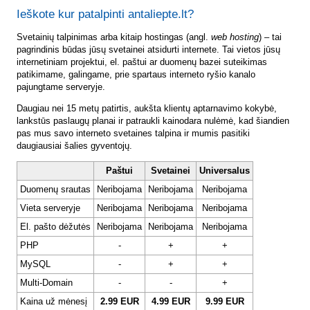
Ieškote kur patalpinti antaliepte.lt?
Svetainių talpinimas arba kitaip hostingas (angl.
web hosting
) – tai
pagrindinis būdas jūsų svetainei atsidurti internete. Tai vietos jūsų
internetiniam projektui, el. paštui ar duomenų bazei suteikimas
patikimame, galingame, prie spartaus interneto ryšio kanalo
pajungtame serveryje.
Daugiau nei 15 metų patirtis, aukšta klientų aptarnavimo kokybė,
lankstūs paslaugų planai ir patraukli kainodara nulėmė, kad šiandien
pas mus savo interneto svetaines talpina ir mumis pasitiki
daugiausiai šalies gyventojų.
Paštui
Svetainei
Universalus
Duomenų srautas
Neribojama
Neribojama
Neribojama
Vieta serveryje
Neribojama
Neribojama
Neribojama
El. pašto dėžutės
Neribojama
Neribojama
Neribojama
PHP
-
+
+
MySQL
-
+
+
Multi-Domain
-
-
+
Kaina už mėnesį
2.99 EUR
4.99 EUR
9.99 EUR