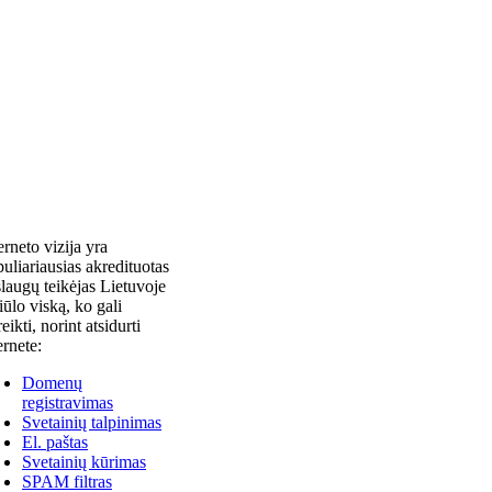
erneto vizija yra
uliariausias akredituotas
laugų teikėjas Lietuvoje
siūlo viską, ko gali
reikti, norint atsidurti
ernete:
Domenų
registravimas
Svetainių talpinimas
El. paštas
Svetainių kūrimas
SPAM filtras