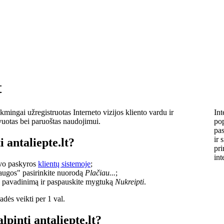
t
kmingai užregistruotas Interneto vizijos kliento vardu ir
Int
vuotas bei paruoštas naudojimui.
pop
pas
ir 
 antaliepte.lt?
pri
int
savo paskyros
klientų sistemoje
;
laugos" pasirinkite nuorodą
Plačiau...
;
o pavadinimą ir paspauskite mygtuką
Nukreipti
.
dės veikti per 1 val.
lpinti antaliepte.lt?