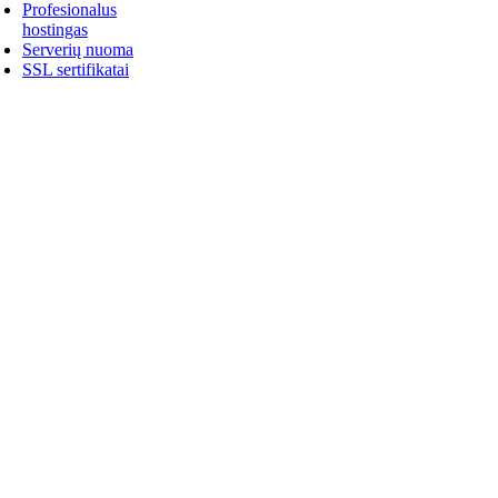
Profesionalus
hostingas
Serverių nuoma
SSL sertifikatai