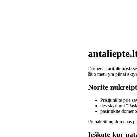
antaliepte.l
Domenas
antaliepte.lt
sė
šiuo metu yra pilnai akty
Norite nukreipti
Prisijunkite prie 
ties skyriumi "Pas
pasirinkite domen
Po pakeitimų domenas pra
Ieškote kur pata