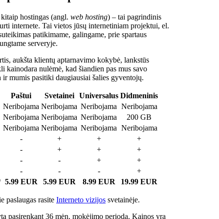
 kitaip hostingas (angl.
web hosting
) – tai pagrindinis
rti internete. Tai vietos jūsų internetiniam projektui, el.
suteikimas patikimame, galingame, prie spartaus
jungtame serveryje.
tis, aukšta klientų aptarnavimo kokybė, lankstūs
ukli kainodara nulėmė, kad šiandien pas mus savo
a ir mumis pasitiki daugiausiai šalies gyventojų.
Paštui
Svetainei
Universalus
Didmeninis
Neribojama
Neribojama
Neribojama
Neribojama
Neribojama
Neribojama
Neribojama
200 GB
Neribojama
Neribojama
Neribojama
Neribojama
-
+
+
+
-
+
+
+
-
-
+
+
-
-
-
+
*
5.99 EUR
5.99 EUR
8.99 EUR
19.99 EUR
e paslaugas rasite
Interneto vizijos
svetainėje.
ta pasirenkant 36 mėn. mokėjimo periodą. Kainos yra