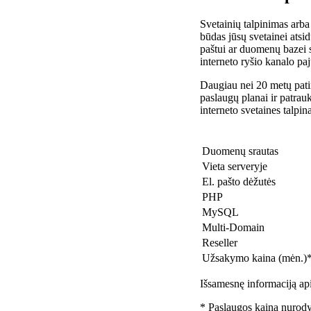
Svetainių talpinimas arba
būdas jūsų svetainei atsidu
paštui ar duomenų bazei 
interneto ryšio kanalo pa
Daugiau nei 20 metų patir
paslaugų planai ir patra
interneto svetaines talpin
Duomenų srautas
Vieta serveryje
El. pašto dėžutės
PHP
MySQL
Multi-Domain
Reseller
Užsakymo kaina (mėn.)
Išsamesnę informaciją api
* Paslaugos kaina nurody