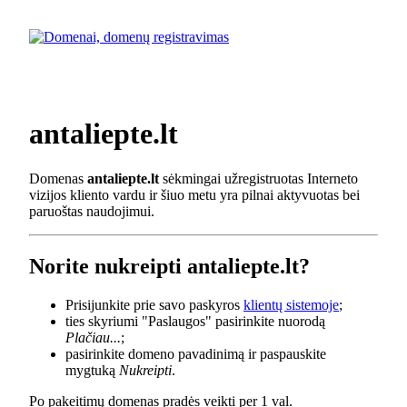
antaliepte.lt
Domenas
antaliepte.lt
sėkmingai užregistruotas Interneto
vizijos kliento vardu ir šiuo metu yra pilnai aktyvuotas bei
paruoštas naudojimui.
Norite nukreipti antaliepte.lt?
Prisijunkite prie savo paskyros
klientų sistemoje
;
ties skyriumi "Paslaugos" pasirinkite nuorodą
Plačiau...
;
pasirinkite domeno pavadinimą ir paspauskite
mygtuką
Nukreipti
.
Po pakeitimų domenas pradės veikti per 1 val.