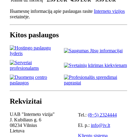
Išsamesnę informaciją apie paslaugas rasite
Interneto vizijos
svetainėje.
Kitos paslaugos
Rekvizitai
UAB "Interneto vizija"
Tel.:
(8~5) 2324444
J. Kubiliaus g. 6
08234 Vilnius
El. p.:
info@iv.lt
Lietuva
Klientų sistema