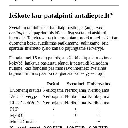
Ieškote kur patalpinti antaliepte.lt?
Svetainių talpinimas arba kitaip hostingas (angl.
web
hosting
) – tai pagrindinis būdas jūsų svetainei atsidurti
internete. Tai vietos jūsų internetiniam projektui, el. paštui ar
duomenų bazei suteikimas patikimame, galingame, prie
spartaus interneto ryšio kanalo pajungtame serveryje.
Daugiau nei 15 metų patirtis, aukšta klientų aptarnavimo
kokybė, lankstūs paslaugų planai ir patraukli kainodara
nulėmė, kad šiandien pas mus savo interneto svetaines
talpina ir mumis pasitiki daugiausiai šalies gyventojų.
Paštui
Svetainei
Universalus
Duomenų srautas
Neribojama
Neribojama
Neribojama
Vieta serveryje
Neribojama
Neribojama
Neribojama
El. pašto dėžutės
Neribojama
Neribojama
Neribojama
PHP
-
+
+
MySQL
-
+
+
Multi-Domain
-
-
+
Kaina už mėnesį
2.99 EUR
4.99 EUR
9.99 EUR