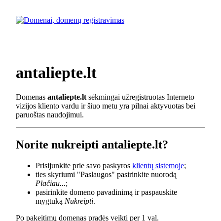
antaliepte.lt
Domenas
antaliepte.lt
sėkmingai užregistruotas Interneto
vizijos kliento vardu ir šiuo metu yra pilnai aktyvuotas bei
paruoštas naudojimui.
Norite nukreipti antaliepte.lt?
Prisijunkite prie savo paskyros
klientų sistemoje
;
ties skyriumi "Paslaugos" pasirinkite nuorodą
Plačiau...
;
pasirinkite domeno pavadinimą ir paspauskite
mygtuką
Nukreipti
.
Po pakeitimų domenas pradės veikti per 1 val.