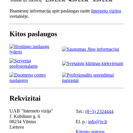
Išsamesnę informaciją apie paslaugas rasite
Interneto vizijos
svetainėje.
Kitos paslaugos
Rekvizitai
UAB "Interneto vizija"
Tel.:
(8~5) 2324444
J. Kubiliaus g. 6
08234 Vilnius
El. p.:
info@iv.lt
Lietuva
Klientų sistema