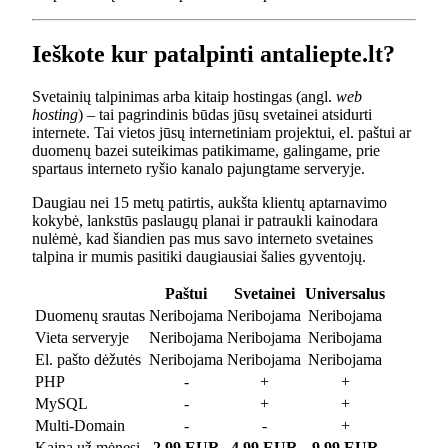
Ieškote kur patalpinti antaliepte.lt?
Svetainių talpinimas arba kitaip hostingas (angl.
web
hosting
) – tai pagrindinis būdas jūsų svetainei atsidurti
internete. Tai vietos jūsų internetiniam projektui, el. paštui ar
duomenų bazei suteikimas patikimame, galingame, prie
spartaus interneto ryšio kanalo pajungtame serveryje.
Daugiau nei 15 metų patirtis, aukšta klientų aptarnavimo
kokybė, lankstūs paslaugų planai ir patraukli kainodara
nulėmė, kad šiandien pas mus savo interneto svetaines
talpina ir mumis pasitiki daugiausiai šalies gyventojų.
Paštui
Svetainei
Universalus
Duomenų srautas
Neribojama
Neribojama
Neribojama
Vieta serveryje
Neribojama
Neribojama
Neribojama
El. pašto dėžutės
Neribojama
Neribojama
Neribojama
PHP
-
+
+
MySQL
-
+
+
Multi-Domain
-
-
+
Kaina už mėnesį
2.99 EUR
4.99 EUR
9.99 EUR