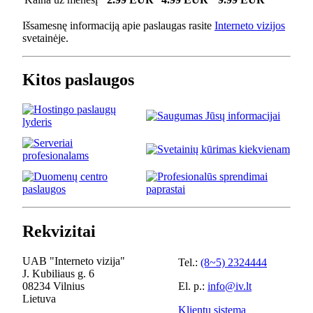
Išsamesnę informaciją apie paslaugas rasite
Interneto vizijos
svetainėje.
Kitos paslaugos
Rekvizitai
UAB "Interneto vizija"
Tel.:
(8~5) 2324444
J. Kubiliaus g. 6
08234 Vilnius
El. p.:
info@iv.lt
Lietuva
Klientų sistema