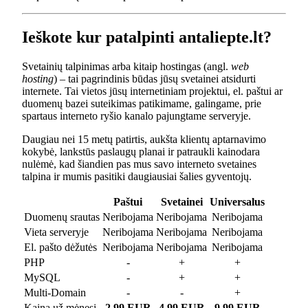
Ieškote kur patalpinti antaliepte.lt?
Svetainių talpinimas arba kitaip hostingas (angl.
web
hosting
) – tai pagrindinis būdas jūsų svetainei atsidurti
internete. Tai vietos jūsų internetiniam projektui, el. paštui ar
duomenų bazei suteikimas patikimame, galingame, prie
spartaus interneto ryšio kanalo pajungtame serveryje.
Daugiau nei 15 metų patirtis, aukšta klientų aptarnavimo
kokybė, lankstūs paslaugų planai ir patraukli kainodara
nulėmė, kad šiandien pas mus savo interneto svetaines
talpina ir mumis pasitiki daugiausiai šalies gyventojų.
Paštui
Svetainei
Universalus
Duomenų srautas
Neribojama
Neribojama
Neribojama
Vieta serveryje
Neribojama
Neribojama
Neribojama
El. pašto dėžutės
Neribojama
Neribojama
Neribojama
PHP
-
+
+
MySQL
-
+
+
Multi-Domain
-
-
+
Kaina už mėnesį
2.99 EUR
4.99 EUR
9.99 EUR