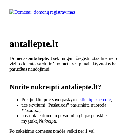
antaliepte.lt
Domenas
antaliepte.lt
sėkmingai užregistruotas Interneto
vizijos kliento vardu ir šiuo metu yra pilnai aktyvuotas bei
paruoštas naudojimui.
Norite nukreipti antaliepte.lt?
Prisijunkite prie savo paskyros
klientų sistemoje
;
ties skyriumi "Paslaugos" pasirinkite nuorodą
Plačiau...
;
pasirinkite domeno pavadinimą ir paspauskite
mygtuką
Nukreipti
.
Po pakeitimų domenas pradės veikti per 1 val.