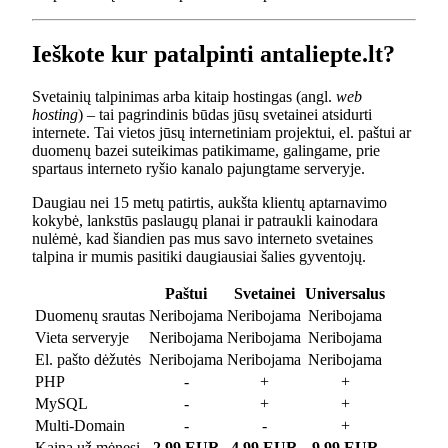
Ieškote kur patalpinti antaliepte.lt?
Svetainių talpinimas arba kitaip hostingas (angl.
web
hosting
) – tai pagrindinis būdas jūsų svetainei atsidurti
internete. Tai vietos jūsų internetiniam projektui, el. paštui ar
duomenų bazei suteikimas patikimame, galingame, prie
spartaus interneto ryšio kanalo pajungtame serveryje.
Daugiau nei 15 metų patirtis, aukšta klientų aptarnavimo
kokybė, lankstūs paslaugų planai ir patraukli kainodara
nulėmė, kad šiandien pas mus savo interneto svetaines
talpina ir mumis pasitiki daugiausiai šalies gyventojų.
Paštui
Svetainei
Universalus
Duomenų srautas
Neribojama
Neribojama
Neribojama
Vieta serveryje
Neribojama
Neribojama
Neribojama
El. pašto dėžutės
Neribojama
Neribojama
Neribojama
PHP
-
+
+
MySQL
-
+
+
Multi-Domain
-
-
+
Kaina už mėnesį
2.99 EUR
4.99 EUR
9.99 EUR