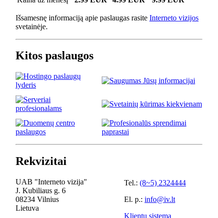
Išsamesnę informaciją apie paslaugas rasite
Interneto vizijos
svetainėje.
Kitos paslaugos
Rekvizitai
UAB "Interneto vizija"
Tel.:
(8~5) 2324444
J. Kubiliaus g. 6
08234 Vilnius
El. p.:
info@iv.lt
Lietuva
Klientų sistema