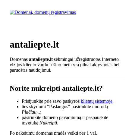
antaliepte.lt
Domenas
antaliepte.lt
sėkmingai užregistruotas Interneto
vizijos kliento vardu ir šiuo metu yra pilnai aktyvuotas bei
paruoštas naudojimui.
Norite nukreipti antaliepte.lt?
Prisijunkite prie savo paskyros
klientų sistemoje
;
ties skyriumi "Paslaugos" pasirinkite nuorodą
Plačiau...
;
pasirinkite domeno pavadinimą ir paspauskite
mygtuką
Nukreipti
.
Po pakeitimų domenas pradės veikti per 1 val.