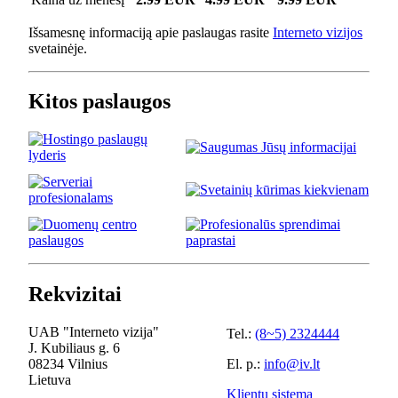
Išsamesnę informaciją apie paslaugas rasite
Interneto vizijos
svetainėje.
Kitos paslaugos
Rekvizitai
UAB "Interneto vizija"
Tel.:
(8~5) 2324444
J. Kubiliaus g. 6
08234 Vilnius
El. p.:
info@iv.lt
Lietuva
Klientų sistema