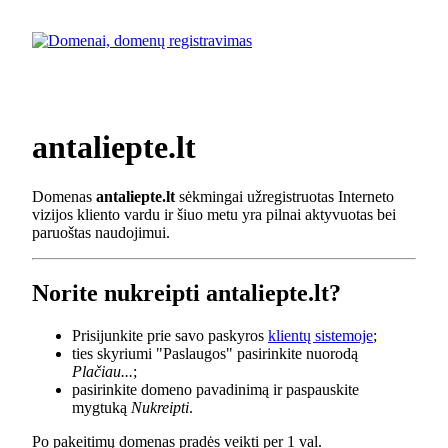
antaliepte.lt
Domenas
antaliepte.lt
sėkmingai užregistruotas Interneto
vizijos kliento vardu ir šiuo metu yra pilnai aktyvuotas bei
paruoštas naudojimui.
Norite nukreipti antaliepte.lt?
Prisijunkite prie savo paskyros
klientų sistemoje
;
ties skyriumi "Paslaugos" pasirinkite nuorodą
Plačiau...
;
pasirinkite domeno pavadinimą ir paspauskite
mygtuką
Nukreipti
.
Po pakeitimų domenas pradės veikti per 1 val.