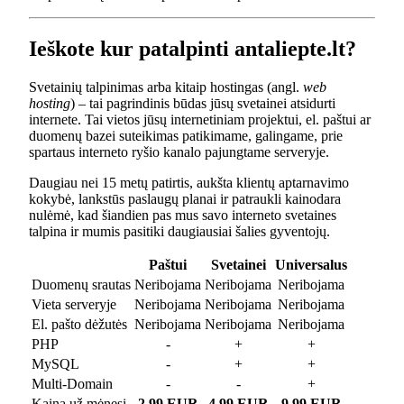
Ieškote kur patalpinti antaliepte.lt?
Svetainių talpinimas arba kitaip hostingas (angl.
web
hosting
) – tai pagrindinis būdas jūsų svetainei atsidurti
internete. Tai vietos jūsų internetiniam projektui, el. paštui ar
duomenų bazei suteikimas patikimame, galingame, prie
spartaus interneto ryšio kanalo pajungtame serveryje.
Daugiau nei 15 metų patirtis, aukšta klientų aptarnavimo
kokybė, lankstūs paslaugų planai ir patraukli kainodara
nulėmė, kad šiandien pas mus savo interneto svetaines
talpina ir mumis pasitiki daugiausiai šalies gyventojų.
Paštui
Svetainei
Universalus
Duomenų srautas
Neribojama
Neribojama
Neribojama
Vieta serveryje
Neribojama
Neribojama
Neribojama
El. pašto dėžutės
Neribojama
Neribojama
Neribojama
PHP
-
+
+
MySQL
-
+
+
Multi-Domain
-
-
+
Kaina už mėnesį
2.99 EUR
4.99 EUR
9.99 EUR