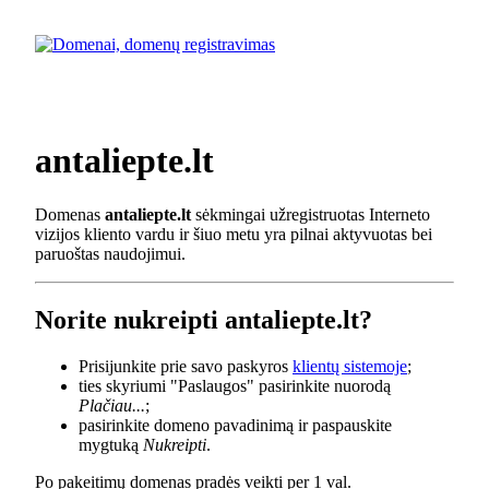
antaliepte.lt
Domenas
antaliepte.lt
sėkmingai užregistruotas Interneto
vizijos kliento vardu ir šiuo metu yra pilnai aktyvuotas bei
paruoštas naudojimui.
Norite nukreipti antaliepte.lt?
Prisijunkite prie savo paskyros
klientų sistemoje
;
ties skyriumi "Paslaugos" pasirinkite nuorodą
Plačiau...
;
pasirinkite domeno pavadinimą ir paspauskite
mygtuką
Nukreipti
.
Po pakeitimų domenas pradės veikti per 1 val.