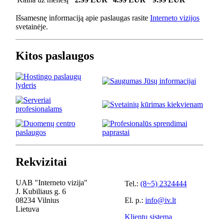
Išsamesnę informaciją apie paslaugas rasite
Interneto vizijos
svetainėje.
Kitos paslaugos
Rekvizitai
UAB "Interneto vizija"
Tel.:
(8~5) 2324444
J. Kubiliaus g. 6
08234 Vilnius
El. p.:
info@iv.lt
Lietuva
Klientų sistema