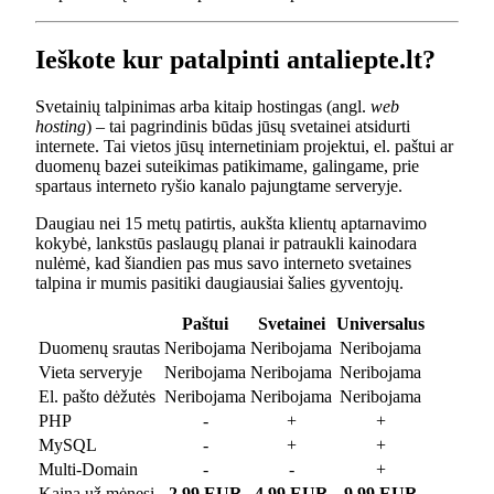
Ieškote kur patalpinti antaliepte.lt?
Svetainių talpinimas arba kitaip hostingas (angl.
web
hosting
) – tai pagrindinis būdas jūsų svetainei atsidurti
internete. Tai vietos jūsų internetiniam projektui, el. paštui ar
duomenų bazei suteikimas patikimame, galingame, prie
spartaus interneto ryšio kanalo pajungtame serveryje.
Daugiau nei 15 metų patirtis, aukšta klientų aptarnavimo
kokybė, lankstūs paslaugų planai ir patraukli kainodara
nulėmė, kad šiandien pas mus savo interneto svetaines
talpina ir mumis pasitiki daugiausiai šalies gyventojų.
Paštui
Svetainei
Universalus
Duomenų srautas
Neribojama
Neribojama
Neribojama
Vieta serveryje
Neribojama
Neribojama
Neribojama
El. pašto dėžutės
Neribojama
Neribojama
Neribojama
PHP
-
+
+
MySQL
-
+
+
Multi-Domain
-
-
+
Kaina už mėnesį
2.99 EUR
4.99 EUR
9.99 EUR