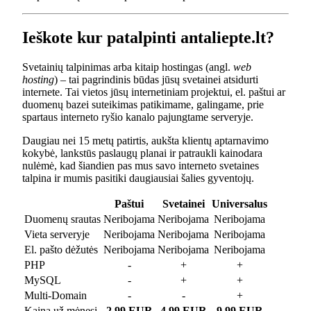
Ieškote kur patalpinti antaliepte.lt?
Svetainių talpinimas arba kitaip hostingas (angl.
web
hosting
) – tai pagrindinis būdas jūsų svetainei atsidurti
internete. Tai vietos jūsų internetiniam projektui, el. paštui ar
duomenų bazei suteikimas patikimame, galingame, prie
spartaus interneto ryšio kanalo pajungtame serveryje.
Daugiau nei 15 metų patirtis, aukšta klientų aptarnavimo
kokybė, lankstūs paslaugų planai ir patraukli kainodara
nulėmė, kad šiandien pas mus savo interneto svetaines
talpina ir mumis pasitiki daugiausiai šalies gyventojų.
Paštui
Svetainei
Universalus
Duomenų srautas
Neribojama
Neribojama
Neribojama
Vieta serveryje
Neribojama
Neribojama
Neribojama
El. pašto dėžutės
Neribojama
Neribojama
Neribojama
PHP
-
+
+
MySQL
-
+
+
Multi-Domain
-
-
+
Kaina už mėnesį
2.99 EUR
4.99 EUR
9.99 EUR