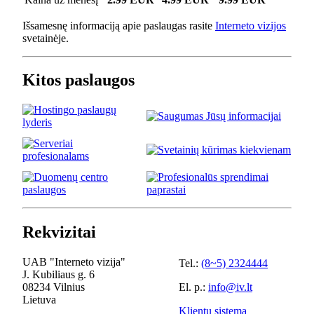
Išsamesnę informaciją apie paslaugas rasite
Interneto vizijos
svetainėje.
Kitos paslaugos
Rekvizitai
UAB "Interneto vizija"
Tel.:
(8~5) 2324444
J. Kubiliaus g. 6
08234 Vilnius
El. p.:
info@iv.lt
Lietuva
Klientų sistema