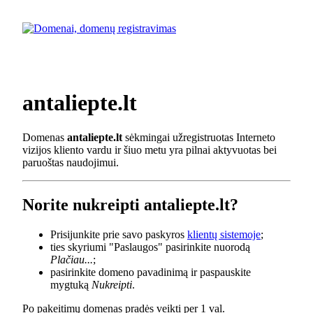
antaliepte.lt
Domenas
antaliepte.lt
sėkmingai užregistruotas Interneto
vizijos kliento vardu ir šiuo metu yra pilnai aktyvuotas bei
paruoštas naudojimui.
Norite nukreipti antaliepte.lt?
Prisijunkite prie savo paskyros
klientų sistemoje
;
ties skyriumi "Paslaugos" pasirinkite nuorodą
Plačiau...
;
pasirinkite domeno pavadinimą ir paspauskite
mygtuką
Nukreipti
.
Po pakeitimų domenas pradės veikti per 1 val.