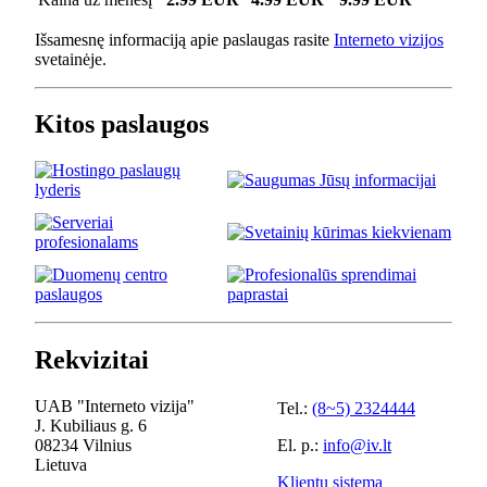
Išsamesnę informaciją apie paslaugas rasite
Interneto vizijos
svetainėje.
Kitos paslaugos
Rekvizitai
UAB "Interneto vizija"
Tel.:
(8~5) 2324444
J. Kubiliaus g. 6
08234 Vilnius
El. p.:
info@iv.lt
Lietuva
Klientų sistema