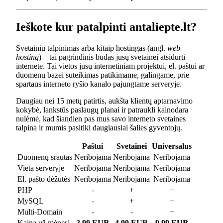
Ieškote kur patalpinti antaliepte.lt?
Svetainių talpinimas arba kitaip hostingas (angl.
web
hosting
) – tai pagrindinis būdas jūsų svetainei atsidurti
internete. Tai vietos jūsų internetiniam projektui, el. paštui ar
duomenų bazei suteikimas patikimame, galingame, prie
spartaus interneto ryšio kanalo pajungtame serveryje.
Daugiau nei 15 metų patirtis, aukšta klientų aptarnavimo
kokybė, lankstūs paslaugų planai ir patraukli kainodara
nulėmė, kad šiandien pas mus savo interneto svetaines
talpina ir mumis pasitiki daugiausiai šalies gyventojų.
Paštui
Svetainei
Universalus
Duomenų srautas
Neribojama
Neribojama
Neribojama
Vieta serveryje
Neribojama
Neribojama
Neribojama
El. pašto dėžutės
Neribojama
Neribojama
Neribojama
PHP
-
+
+
MySQL
-
+
+
Multi-Domain
-
-
+
Kaina už mėnesį
2.99 EUR
4.99 EUR
9.99 EUR