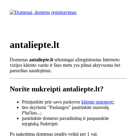
antaliepte.lt
Domenas
antaliepte.lt
sėkmingai užregistruotas Interneto
vizijos kliento vardu ir šiuo metu yra pilnai aktyvuotas bei
paruoštas naudojimui.
Norite nukreipti antaliepte.lt?
Prisijunkite prie savo paskyros
klientų sistemoje
;
ties skyriumi "Paslaugos" pasirinkite nuorodą
Plačiau...
;
pasirinkite domeno pavadinimą ir paspauskite
mygtuką
Nukreipti
.
Po pakeitimų domenas pradės veikti per 1 val.